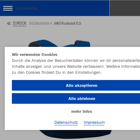
SG Dölzschen
ZURÜCK
SG Dölzschen
JAKO Rucksack TLS
Wir verwenden Cookies
Durch die Analyse der Besucherdaten können wir dir personalisierte
Inhalte anzeigen und unsere Website verbessern. Weitere Informati
zu den Cookies findest Du in den Einstellungen.
Alle akzeptieren
Alle ablehnen
mehr Infos
Datenschutz
Impressum