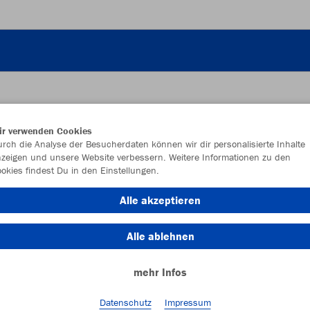
ir verwenden Cookies
JAK
rch die Analyse der Besucherdaten können wir dir personalisierte Inhalte
zeigen und unsere Website verbessern. Weitere Informationen zu den
okies findest Du in den Einstellungen.
Alle akzeptieren
Einzelau
Alle ablehnen
mehr Infos
Kinder (36,
116
12
Datenschutz
Impressum