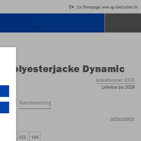
Zur Homepage: www.sg-doelzschen.de
O
Polyesterjacke Dynamic
Artikelnummer:
9370
Lieferbar bis 2028
ftrag
Teambestellung
Größentabelle
00 €)
8
140
152
164