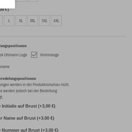
00 €)
L
XL
XXL
3XL
4XL
lungspositionen
ck Uhlmann Logo
Vereinslogo
nsname
eredelungspositionen
ungen werden in der Produktvorschau nicht
ie werden jedoch bei der Bestellung
gt.
 Initialie auf Brust (+3,00 €)
er Name auf Brust (+3,00 €)
e Nummer auf Brust (+3,00 €)