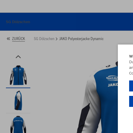
SG Dölzschen
SG Dölzschen
JAKO Polyesterjacke Dynamic
ZURÜCK
W
Du
an
Co