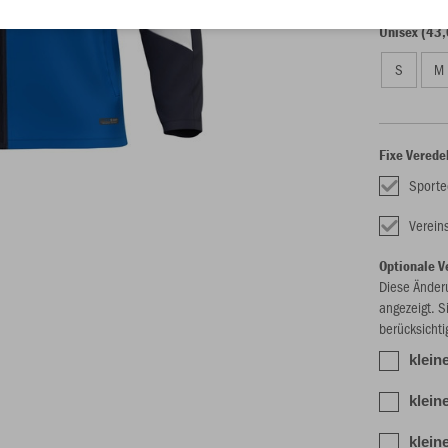
Unisex (43,
S
M
Fixe Verede
Sporte
Verei
Optionale V
Diese Änder
angezeigt. S
berücksichti
kleine
klein
klein