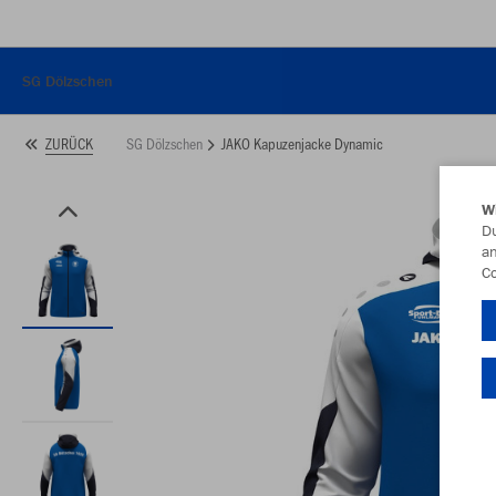
SG Dölzschen
SG Dölzschen
JAKO Kapuzenjacke Dynamic
ZURÜCK
W
Du
an
Co