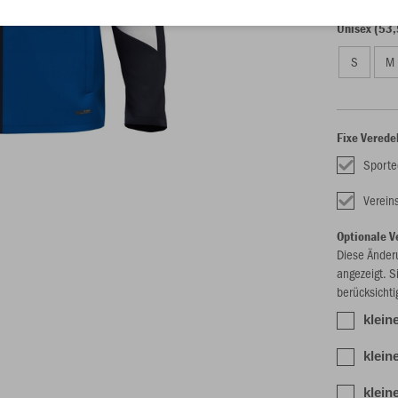
Unisex (53,
S
M
Fixe Verede
Sporte
Verei
Optionale V
Diese Änder
angezeigt. S
berücksichti
kleine
klein
klein