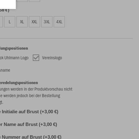
50 €)
L
XL
XXL
3XL
4XL
lungspositionen
ck Uhlmann Logo
Vereinslogo
nsname
eredelungspositionen
ungen werden in der Produktvorschau nicht
ie werden jedoch bei der Bestellung
gt.
 Initialie auf Brust (+3,00 €)
er Name auf Brust (+3,00 €)
e Nummer auf Brust (+3,00 €)