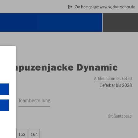
Zur Homepage: www.sg-doelzschen.de
O
Kapuzenjacke Dynamic
Artikelnummer:
6870
Lieferbar bis 2028
ftrag
Teambestellung
Größentabelle
50 €)
8
140
152
164