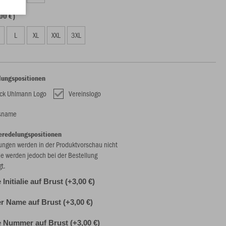
00 €)
L
XL
XXL
3XL
lungspositionen
ck Uhlmann Logo
Vereinslogo
nsname
eredelungspositionen
ungen werden in der Produktvorschau nicht
ie werden jedoch bei der Bestellung
gt.
 Initialie auf Brust (+3,00 €)
er Name auf Brust (+3,00 €)
e Nummer auf Brust (+3,00 €)