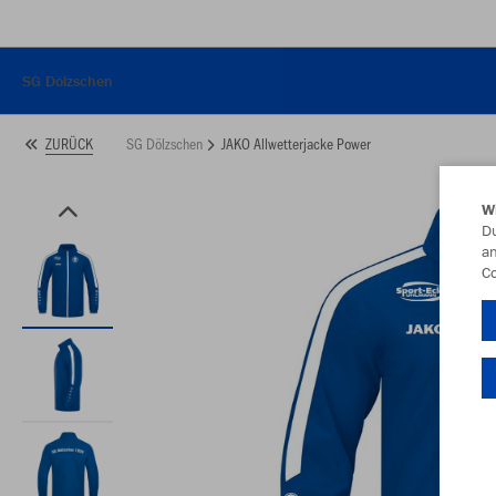
SG Dölzschen
SG Dölzschen
JAKO Allwetterjacke Power
ZURÜCK
W
Du
an
Co