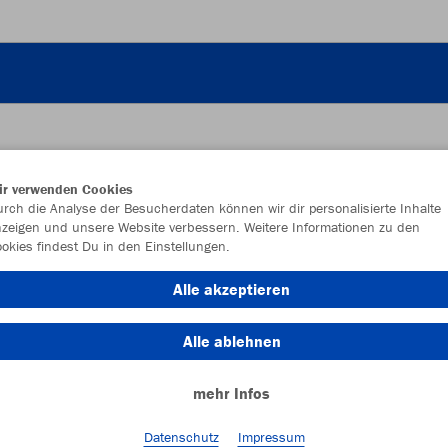
ir verwenden Cookies
JAK
rch die Analyse der Besucherdaten können wir dir personalisierte Inhalte
zeigen und unsere Website verbessern. Weitere Informationen zu den
okies findest Du in den Einstellungen.
Alle akzeptieren
Einzelau
Alle ablehnen
mehr Infos
Kinder (50,
128
14
Datenschutz
Impressum