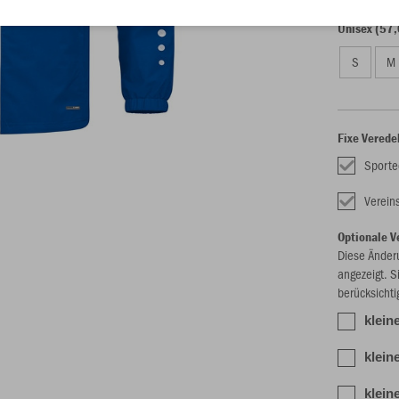
Unisex (57,
S
M
Fixe Verede
Sporte
Verei
Optionale V
Diese Änder
angezeigt. S
berücksichti
kleine
klein
klein