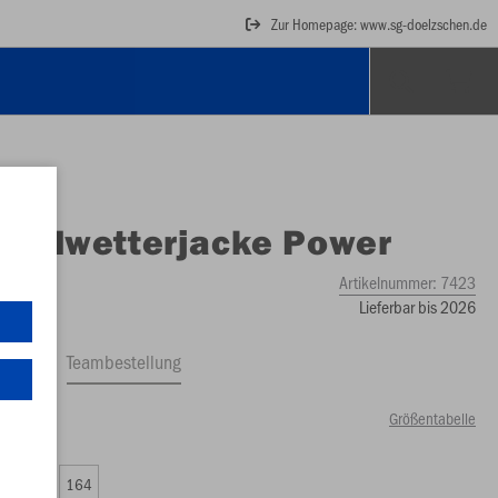
Zur Homepage: www.sg-doelzschen.de
O
Allwetterjacke Power
Artikelnummer:
7423
Lieferbar bis 2026
ftrag
Teambestellung
Größentabelle
00 €)
0
152
164