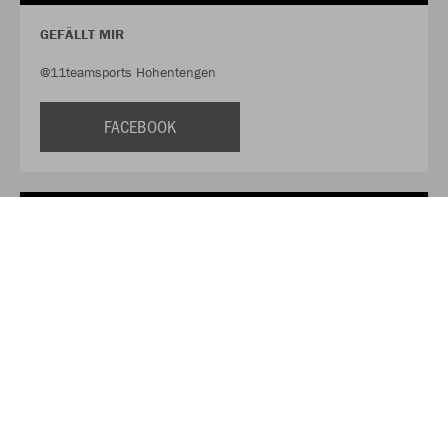
GEFÄLLT MIR
@11teamsports Hohentengen
FACEBOOK
FOLLOW US
@11tsHohentengen