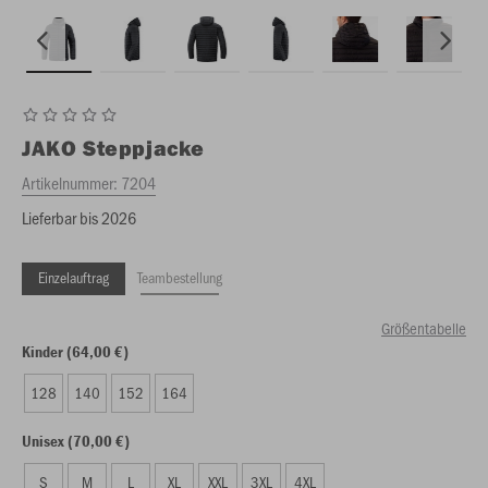
JAKO
Steppjacke
Artikelnummer:
7204
Lieferbar bis 2026
Einzelauftrag
Teambestellung
Größentabelle
Kinder (64,00 €)
128
140
152
164
Unisex (70,00 €)
S
M
L
XL
XXL
3XL
4XL