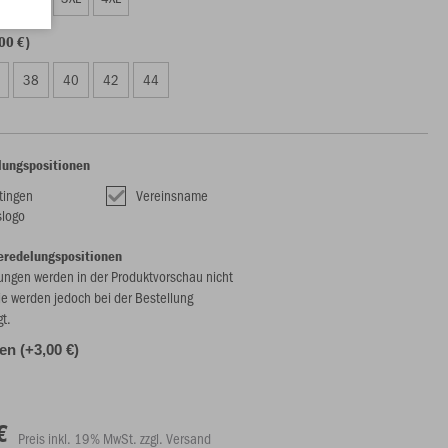
00 €)
38
40
42
44
lungspositionen
tingen
Vereinsname
slogo
eredelungspositionen
ungen werden in der Produktvorschau nicht
ie werden jedoch bei der Bestellung
gt.
len (+3,00 €)
€
Preis inkl. 19% MwSt. zzgl. Versand