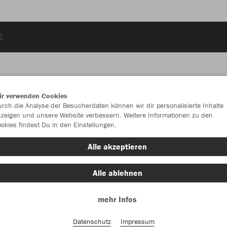
E
ir verwenden Cookies
JAK
rch die Analyse der Besucherdaten können wir dir personalisierte Inhalte
zeigen und unsere Website verbessern. Weitere Informationen zu den
Bas
okies findest Du in den Einstellungen.
Alle akzeptieren
Einzelau
Alle ablehnen
mehr Infos
Unisex (53,
Datenschutz
Impressum
S
M