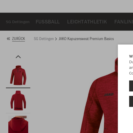
FUSSBALL
LEICHTATHLETIK
FANLIN
SG Dettingen
SG Dettingen
JAKO Kapuzensweat Premium Basics
ZURÜCK
W
Du
an
Co