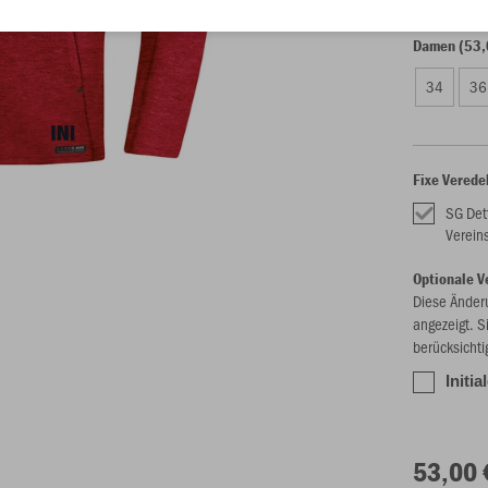
Damen (53,
34
36
Fixe Verede
SG Det
Verein
Optionale V
Diese Änder
angezeigt. S
berücksichti
Initia
53,00 