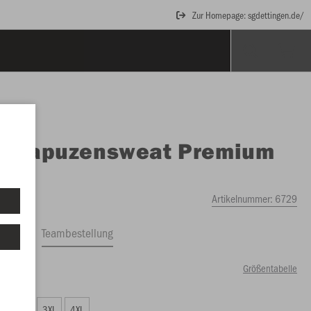
Zur Homepage: sgdettingen.de/
O
Kapuzensweat Premium
ics
Artikelnummer:
6729
ftrag
Teambestellung
Größentabelle
00 €)
XXL
3XL
4XL