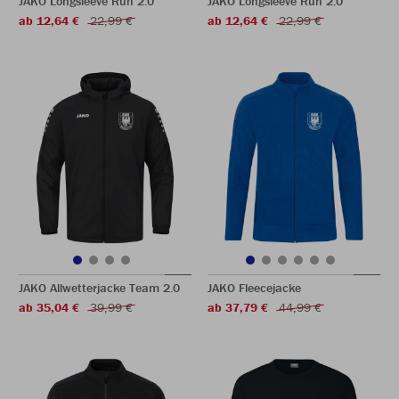
JAKO Longsleeve Run 2.0
JAKO Longsleeve Run 2.0
ab 12,64 €
22,99 €
ab 12,64 €
22,99 €
JAKO Allwetterjacke Team 2.0
JAKO Fleecejacke
ab 35,04 €
39,99 €
ab 37,79 €
44,99 €