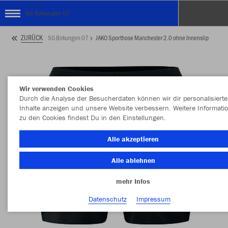
SG Birkungen 07
ZURÜCK
SG Birkungen 07
JAKO Sporthose Manchester 2.0 ohne Innenslip
Wir verwenden Cookies
Durch die Analyse der Besucherdaten können wir dir personalisierte
Inhalte anzeigen und unsere Website verbessern. Weitere Informati
zu den Cookies findest Du in den Einstellungen.
Alle akzeptieren
Alle ablehnen
mehr Infos
Datenschutz
Impressum