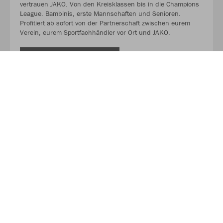
vertrauen JAKO. Von den Kreisklassen bis in die Champions
League. Bambinis, erste Mannschaften und Senioren.
Profitiert ab sofort von der Partnerschaft zwischen eurem
Verein, eurem Sportfachhändler vor Ort und JAKO.
MEHR LESEN
Über JAKO
Aus der Garage zum führenden Teamsport-Ausrüster. Die
Erfolgsgeschichte von JAKO beginnt 1989 und dauert bis