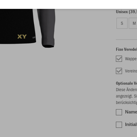
Unisex (39,
S
M
Fixe Verede
Wappe
Verei
Optionale V
Diese Änder
angezeigt. S
berücksichti
Name 
Initia