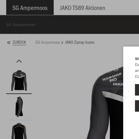
SG Ampermoos
JAKO TS89 Aktionen
SG Ampermoos
SG Ampermoos
JAKO Ziptop Iconic
ZURÜCK
W
Du
an
Co