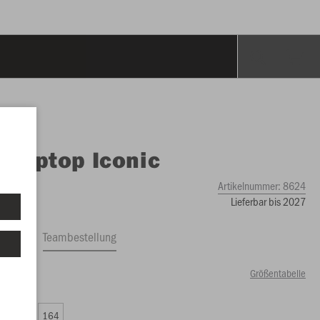
O
Ziptop Iconic
Artikelnummer:
8624
Lieferbar bis 2027
ftrag
Teambestellung
Größentabelle
99 €)
0
152
164