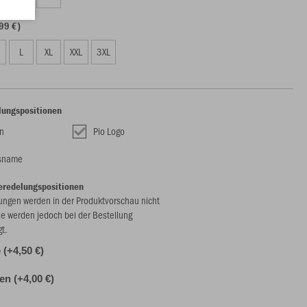
99 €)
L
XL
XXL
3XL
lungspositionen
n
Pio Logo
nsname
eredelungspositionen
ungen werden in der Produktvorschau nicht
ie werden jedoch bei der Bestellung
gt.
(+4,50 €)
len (+4,00 €)