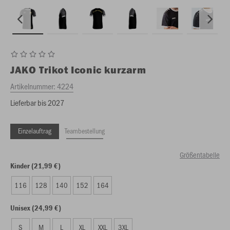
JAKO
Trikot Iconic kurzarm
Artikelnummer:
4224
Lieferbar bis 2027
Einzelauftrag
Teambestellung
Größentabelle
Kinder (21,99 €)
116
128
140
152
164
Unisex (24,99 €)
S
M
L
XL
XXL
3XL