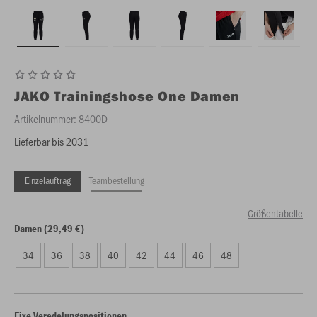
JAKO
Trainingshose One Damen
Artikelnummer:
8400D
Lieferbar bis 2031
Einzelauftrag
Teambestellung
Größentabelle
Damen (29,49 €)
34
36
38
40
42
44
46
48
Fixe Veredelungspositionen