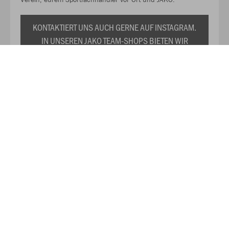
KONTAKTIERT UNS AUCH GERNE AUF INSTAGRAM.
IN UNSEREN JAKO TEAM-SHOPS BIETEN WIR
EUCH EURE INDIVIDUELLE VEREINSKOLLEKTION
ZU DAUERHAFT REDUZIERTEN PREISEN AN. WIR
PRÄSENTIEREN EUCH TRIKOTS,
TRAININGSANZÜGE, SHIRTS, SWEATS UND DAS
RESTLICHE WICHTIGE