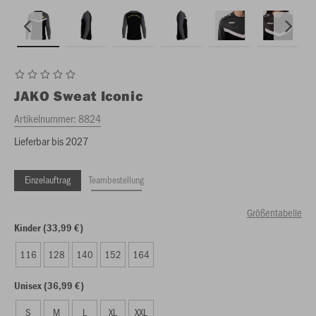
JAKO
Sweat Iconic
Artikelnummer:
8824
Lieferbar bis 2027
Einzelauftrag
Teambestellung
Größentabelle
Kinder (33,99 €)
116
128
140
152
164
Unisex (36,99 €)
S
M
L
XL
XXL