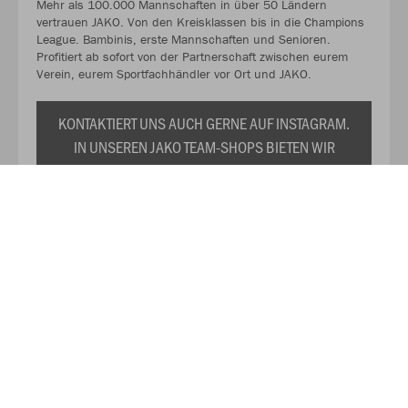
Mehr als 100.000 Mannschaften in über 50 Ländern
vertrauen JAKO. Von den Kreisklassen bis in die Champions
League. Bambinis, erste Mannschaften und Senioren.
Profitiert ab sofort von der Partnerschaft zwischen eurem
Verein, eurem Sportfachhändler vor Ort und JAKO.
KONTAKTIERT UNS AUCH GERNE AUF INSTAGRAM.
IN UNSEREN JAKO TEAM-SHOPS BIETEN WIR
EUCH EURE INDIVIDUELLE VEREINSKOLLEKTION
ZU DAUERHAFT REDUZIERTEN PREISEN AN. WIR
PRÄSENTIEREN EUCH TRIKOTS,
TRAININGSANZÜGE, SHIRTS, SWEATS UND DAS
RESTLICHE WICHTIGE