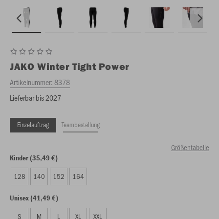
JAKO
Winter Tight Power
Artikelnummer:
8378
Lieferbar bis 2027
Einzelauftrag
Teambestellung
Größentabelle
Kinder (35,49 €)
128
140
152
164
Unisex (41,49 €)
S
M
L
XL
XXL