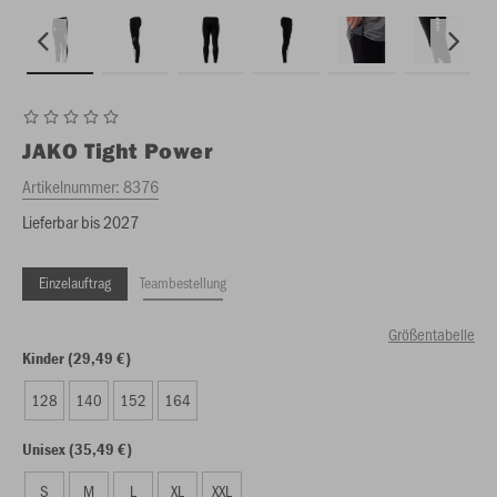
JAKO
Tight Power
Artikelnummer:
8376
Lieferbar bis 2027
Einzelauftrag
Teambestellung
Größentabelle
Kinder (29,49 €)
128
140
152
164
Unisex (35,49 €)
S
M
L
XL
XXL