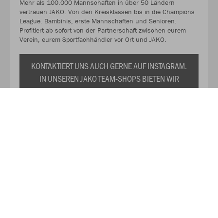
Mehr als 100.000 Mannschaften in über 50 Ländern
vertrauen JAKO. Von den Kreisklassen bis in die Champions
League. Bambinis, erste Mannschaften und Senioren.
Profitiert ab sofort von der Partnerschaft zwischen eurem
Verein, eurem Sportfachhändler vor Ort und JAKO.
KONTAKTIERT UNS AUCH GERNE AUF INSTAGRAM.
IN UNSEREN JAKO TEAM-SHOPS BIETEN WIR
EUCH EURE INDIVIDUELLE VEREINSKOLLEKTION
ZU DAUERHAFT REDUZIERTEN PREISEN AN. WIR
PRÄSENTIEREN EUCH TRIKOTS,
TRAININGSANZÜGE, SHIRTS, SWEATS UND DAS
RESTLICHE WICHTIGE