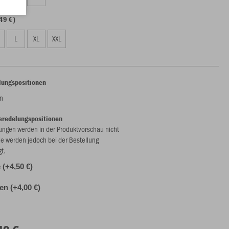
49 €)
L
XL
XXL
lungspositionen
n
eredelungspositionen
ungen werden in der Produktvorschau nicht
ie werden jedoch bei der Bestellung
gt.
(+4,50 €)
len (+4,00 €)