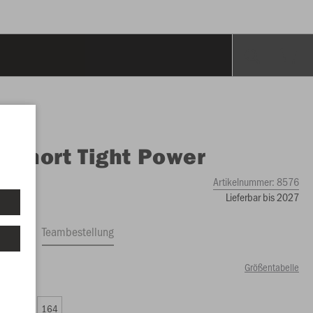
O
Short Tight Power
Artikelnummer:
8576
Lieferbar bis 2027
ftrag
Teambestellung
Größentabelle
49 €)
0
152
164