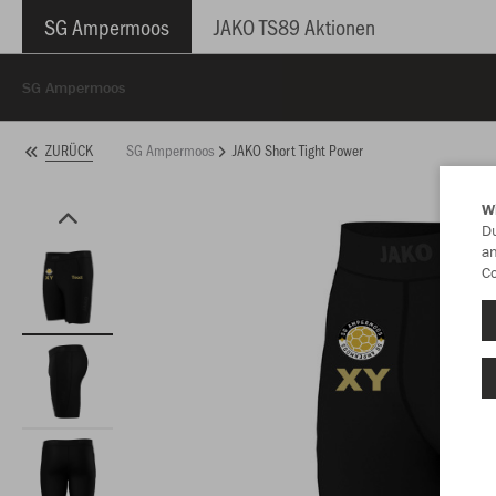
SG Ampermoos
JAKO TS89 Aktionen
SG Ampermoos
SG Ampermoos
JAKO Short Tight Power
ZURÜCK
W
Du
an
Co