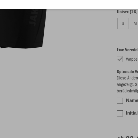
Unisex (26,
S
M
Fixe Verede
Wappe
Optionale V
Diese Änder
angezeigt. S
berücksichti
Name 
Initia