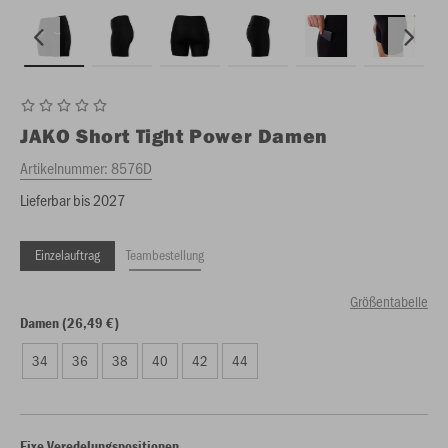
JAKO
Short Tight Power Damen
Artikelnummer:
8576D
Lieferbar bis 2027
Einzelauftrag
Teambestellung
Größentabelle
Damen (26,49 €)
34
36
38
40
42
44
Fixe Veredelungspositionen