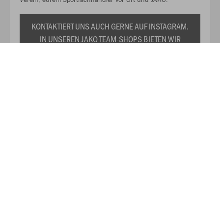
KONTAKTIERT UNS AUCH GERNE AUF INSTAGRAM.
IN UNSEREN JAKO TEAM-SHOPS BIETEN WIR
EUCH EURE INDIVIDUELLE VEREINSKOLLEKTION
ZU DAUERHAFT REDUZIERTEN PREISEN AN. WIR
PRÄSENTIEREN EUCH TRIKOTS,
TRAININGSANZÜGE, SHIRTS, SWEATS UND DAS
RESTLICHE WICHTIGE