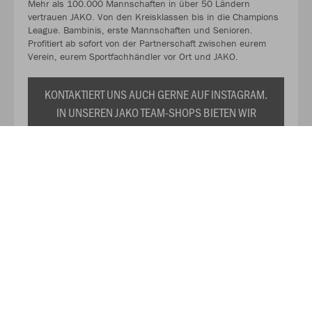
Mehr als 100.000 Mannschaften in über 50 Ländern
vertrauen JAKO. Von den Kreisklassen bis in die Champions
League. Bambinis, erste Mannschaften und Senioren.
Profitiert ab sofort von der Partnerschaft zwischen eurem
Verein, eurem Sportfachhändler vor Ort und JAKO.
KONTAKTIERT UNS AUCH GERNE AUF INSTAGRAM.
IN UNSEREN JAKO TEAM-SHOPS BIETEN WIR
EUCH EURE INDIVIDUELLE VEREINSKOLLEKTION
ZU DAUERHAFT REDUZIERTEN PREISEN AN. WIR
PRÄSENTIEREN EUCH TRIKOTS,
TRAININGSANZÜGE, SHIRTS, SWEATS UND DAS
RESTLICHE WICHTIGE