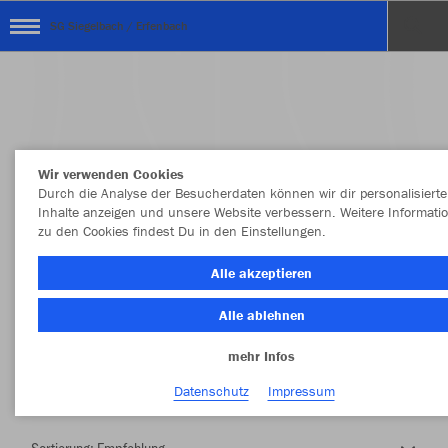
SG Siegelbach / Erfenbach
Wir verwenden Cookies
Durch die Analyse der Besucherdaten können wir dir personalisierte
Inhalte anzeigen und unsere Website verbessern. Weitere Informati
zu den Cookies findest Du in den Einstellungen.
Herzlich Willkommen im Teamshop SG
Alle akzeptieren
Siegelbach / Erfenbach
Alle ablehnen
mehr Infos
Nachhaltig
Farbe
Datenschutz
Impressum