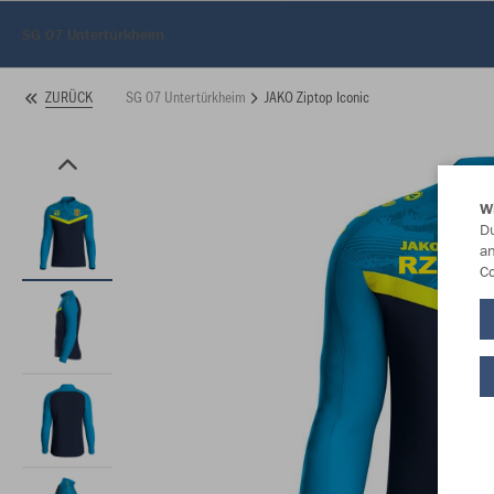
SG 07 Untertürkheim
SG 07 Untertürkheim
JAKO Ziptop Iconic
ZURÜCK
W
Du
an
Co