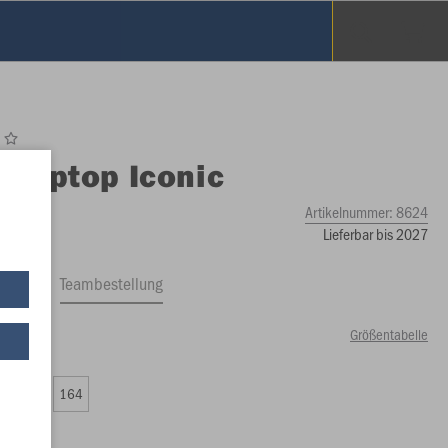
O
Ziptop Iconic
Artikelnummer:
8624
Lieferbar bis 2027
ftrag
Teambestellung
Größentabelle
00 €)
0
152
164
00 €)