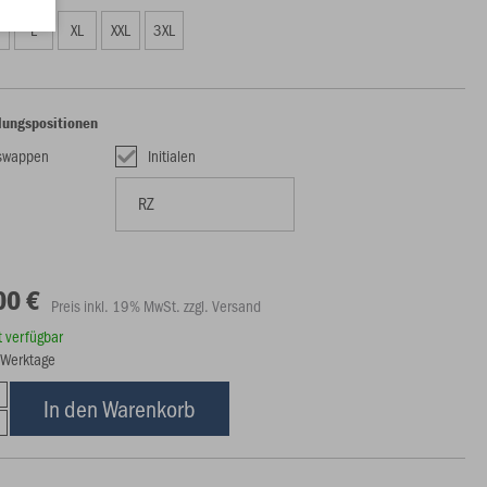
L
XL
XXL
3XL
lungspositionen
nswappen
Initialen
00 €
Preis inkl. 19% MwSt. zzgl. Versand
rt verfügbar
8 Werktage
In den Warenkorb