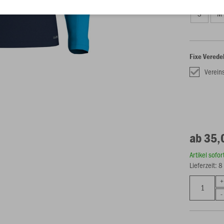
S
M
Fixe Verede
Verei
ab 35,
Artikel sofo
Lieferzeit: 