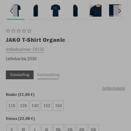
JAKO
T-Shirt Organic
Artikelnummer:
C6120
Lieferbar bis 2030
Einzelauftrag
Teambestellung
Größentabelle
Kinder (21,00 €)
116
128
140
152
164
Unisex (22,00 €)
S
M
L
XL
XXL
3XL
4XL
5XL