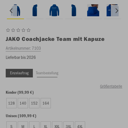
JAKO
Coachjacke Team mit Kapuze
Artikelnummer:
7103
Lieferbar bis 2026
Einzelauftrag
Teambestellung
Größentabelle
Kinder (99,99 €)
128
140
152
164
Unisex (109,99 €)
S
M
L
XL
XXL
3XL
4XL