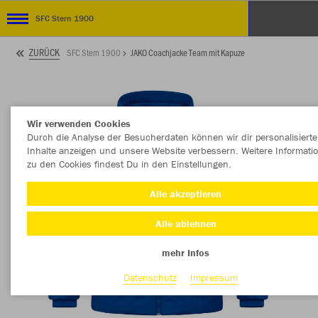
SFC Stern 1900
ZURÜCK
SFC Stern 1900
JAKO Coachjacke Team mit Kapuze
Wir verwenden Cookies
Durch die Analyse der Besucherdaten können wir dir personalisierte
Inhalte anzeigen und unsere Website verbessern. Weitere Informati
zu den Cookies findest Du in den Einstellungen.
Alle akzeptieren
Alle ablehnen
mehr Infos
Datenschutz
Impressum