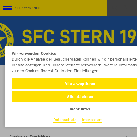
SFC Stern 1900
Wir verwenden Cookies
Durch die Analyse der Besucherdaten können wir dir personalisierte
Inhalte anzeigen und unsere Website verbessern. Weitere Informati
zu den Cookies findest Du in den Einstellungen.
Herzlich Willkommen im Teamshop SFC Stern
Alle akzeptieren
1900
Alle ablehnen
mehr Infos
Nachhaltig
Farbe
Datenschutz
Impressum