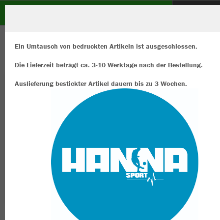
SF Walsum 09 e.V.
ZURÜCK
SF Walsum 09 e.V.
JAKO Sporttasche Classico
Ein Umtausch von bedruckten Artikeln ist ausgeschlossen.
Die Lieferzeit beträgt ca. 3-10 Werktage nach der Bestellung.
Auslieferung bestickter Artikel dauern bis zu 3 Wochen.
Wir verwenden Cookies
Durch die Analyse der Besucherdaten können wir dir personalisierte
Inhalte anzeigen und unsere Website verbessern. Weitere Informati
zu den Cookies findest Du in den Einstellungen.
Alle akzeptieren
Alle ablehnen
mehr Infos
Datenschutz
Impressum