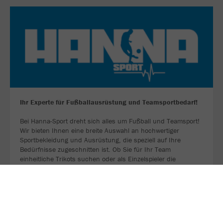
Ihr Experte für Fußballausrüstung und Teamsportbedarf!
Bei Hanna-Sport dreht sich alles um Fußball und Teamsport!
Wir bieten Ihnen eine breite Auswahl an hochwertiger
Sportbekleidung und Ausrüstung, die speziell auf Ihre
Bedürfnisse zugeschnitten ist. Ob Sie für Ihr Team
einheitliche Trikots suchen oder als Einzelspieler die
perfekten Fußballschuhe benötigen – bei uns sind Sie
richtig!
ZU UNSERER WEBSEITE