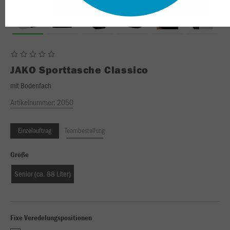
JAKO
Sporttasche Classico
mit Bodenfach
Artikelnummer:
2050
Einzelauftrag
Teambestellung
Größe
Senior (ca. 88 Liter)
Fixe Veredelungspositionen