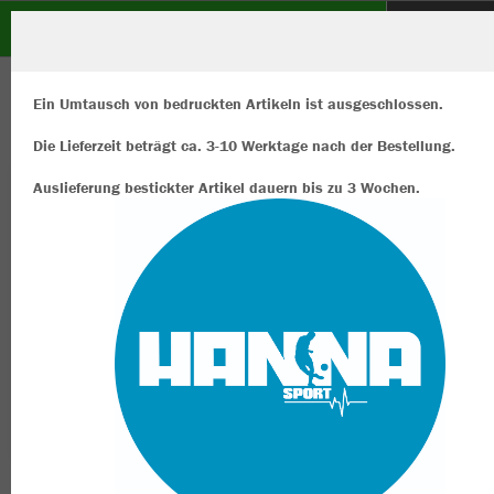
SF Walsum 09 e.V.
ZURÜCK
SF Walsum 09 e.V.
JAKO Polyesterjacke Classico
Ein Umtausch von bedruckten Artikeln ist ausgeschlossen.
Die Lieferzeit beträgt ca. 3-10 Werktage nach der Bestellung.
Auslieferung bestickter Artikel dauern bis zu 3 Wochen.
Wir verwenden Cookies
Durch die Analyse der Besucherdaten können wir dir personalisierte
Inhalte anzeigen und unsere Website verbessern. Weitere Informati
zu den Cookies findest Du in den Einstellungen.
Alle akzeptieren
Alle ablehnen
mehr Infos
Datenschutz
Impressum