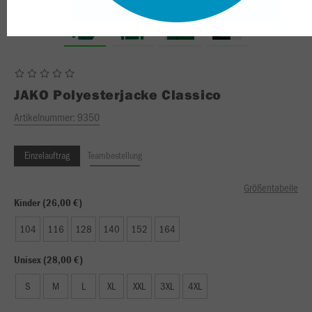
JAKO
Polyesterjacke Classico
Artikelnummer:
9350
Einzelauftrag
Teambestellung
Größentabelle
Kinder (26,00 €)
104
116
128
140
152
164
Unisex (28,00 €)
S
M
L
XL
XXL
3XL
4XL