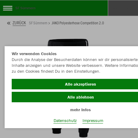
SF Sümmern
ZURÜCK
SF Sümmern
JAKO Polyesterhose Competition 2.0
Wir verwenden Cookies
Durch die Analyse der Besucherdaten können wir dir personalisierte
Inhalte anzeigen und unsere Website verbessern. Weitere Informati
zu den Cookies findest Du in den Einstellungen.
Alle akzeptieren
Alle ablehnen
mehr Infos
Datenschutz
Impressum