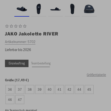
JAKO
Jakolette RIVER
Artikelnummer:
5702
Lieferbar bis 2026
Einzelauftrag
Teambestellung
Größentabelle
Größe (17,49 €)
36
37
38
39
40
41
42
44
45
46
47
Als Teamschuh geeignet