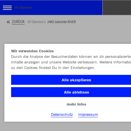
SF Oberried
ZURÜCK
SF Oberried
JAKO Jakolette RIVER
Wir verwenden Cookies
Durch die Analyse der Besucherdaten können wir dir personalisierte
Inhalte anzeigen und unsere Website verbessern. Weitere Informati
zu den Cookies findest Du in den Einstellungen.
Alle akzeptieren
Alle ablehnen
mehr Infos
Datenschutz
Impressum