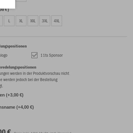
00 €)
L
XL
XXL
3XL
4XL
lungspositionen
slogo
11ts Sponsor
eredelungspositionen
ungen werden in der Produktvorschau nicht
ie werden jedoch bei der Bestellung
gt.
len (+3,00 €)
nsname (+4,00 €)
00 €