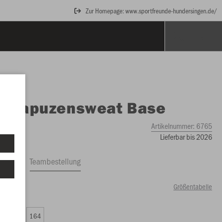
Zur Homepage: www.sportfreunde-hundersingen.de/
O
Kapuzensweat Base
Artikelnummer:
6765
Lieferbar bis 2026
ftrag
Teambestellung
Größentabelle
00 €)
0
152
164