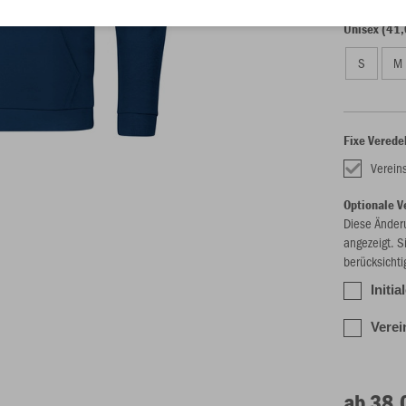
Unisex (41,
S
M
Fixe Verede
Verein
Optionale V
Diese Änder
angezeigt. S
berücksichti
Initia
Verei
ab 38,