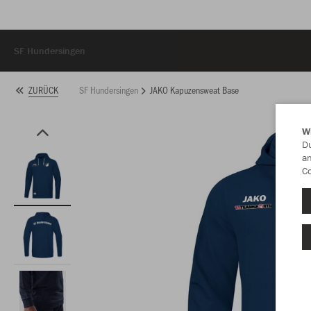
SF Hundersingen
SF Hundersingen
JAKO Kapuzensweat Base
ZURÜCK
W
Du
an
Co