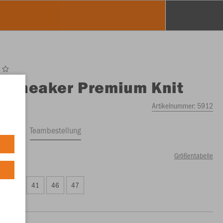
O
Sneaker Premium Knit
Artikelnummer:
5912
ftrag
Teambestellung
Größentabelle
99 €)
40
41
46
47