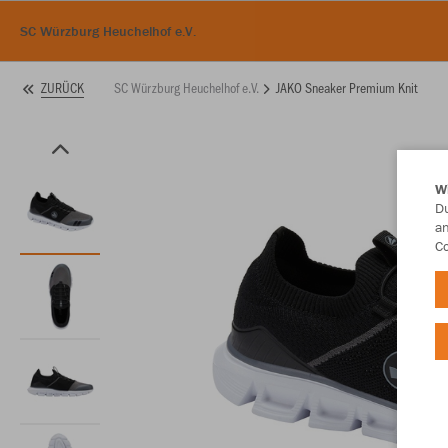
SC Würzburg Heuchelhof e.V.
SC Würzburg Heuchelhof e.V.
JAKO Sneaker Premium Knit
ZURÜCK
W
Du
an
Co