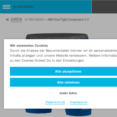
SC KIRCHBERG
ZURÜCK
SC KIRCHBERG
JAKO Short Tight Compression 2.0
Wir verwenden Cookies
Durch die Analyse der Besucherdaten können wir dir personalisierte
Inhalte anzeigen und unsere Website verbessern. Weitere Informati
zu den Cookies findest Du in den Einstellungen.
Alle akzeptieren
Alle ablehnen
mehr Infos
Datenschutz
Impressum