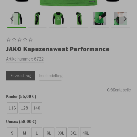
JAKO
Kapuzensweat Performance
Artikelnummer:
6722
Einzelauftrag
Teambestellung
Größentabelle
Kinder (55,00 €)
116
128
140
Unisex (58,00 €)
S
M
L
XL
XXL
3XL
4XL