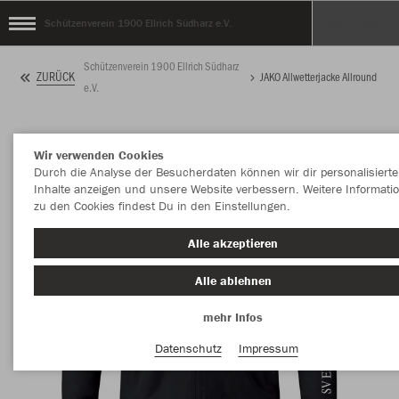
Schützenverein 1900 Ellrich Südharz e.V.
Schützenverein 1900 Ellrich Südharz
ZURÜCK
JAKO Allwetterjacke Allround
e.V.
Wir verwenden Cookies
Durch die Analyse der Besucherdaten können wir dir personalisierte
Inhalte anzeigen und unsere Website verbessern. Weitere Informati
zu den Cookies findest Du in den Einstellungen.
Alle akzeptieren
Alle ablehnen
mehr Infos
Datenschutz
Impressum