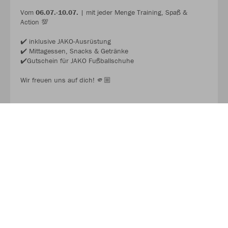
Vom
06.07.-10.07.
| mit jeder Menge Training, Spaß &
Action 💯
✔️ inklusive JAKO-Ausrüstung
✔️ Mittagessen, Snacks & Getränke
✔️Gutschein für JAKO Fußballschuhe
Wir freuen uns auf dich! 🫵🏼
JAKO FUSSBALL CAMP 2026