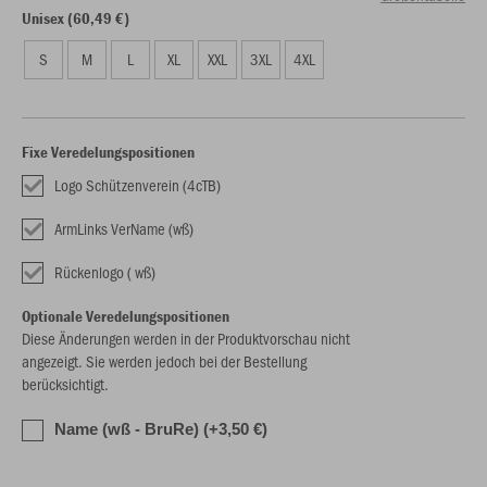
Unisex (60,49 €)
S
M
L
XL
XXL
3XL
4XL
Fixe Veredelungspositionen
Logo Schützenverein (4cTB)
ArmLinks VerName (wß)
Rückenlogo ( wß)
Optionale Veredelungspositionen
Diese Änderungen werden in der Produktvorschau nicht
angezeigt. Sie werden jedoch bei der Bestellung
berücksichtigt.
Name (wß - BruRe) (+3,50 €)