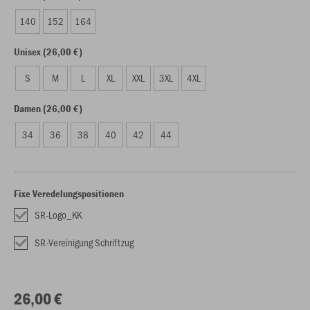
140
152
164
Unisex (26,00 €)
S
M
L
XL
XXL
3XL
4XL
Damen (26,00 €)
34
36
38
40
42
44
Fixe Veredelungspositionen
SR-Logo_KK
SR-Vereinigung Schriftzug
26,00 €