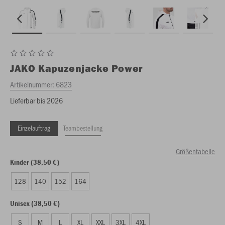
JAKO
Kapuzenjacke Power
Artikelnummer:
6823
Lieferbar bis 2026
Einzelauftrag
Teambestellung
Größentabelle
Kinder (38,50 €)
128
140
152
164
Unisex (38,50 €)
S
M
L
XL
XXL
3XL
4XL