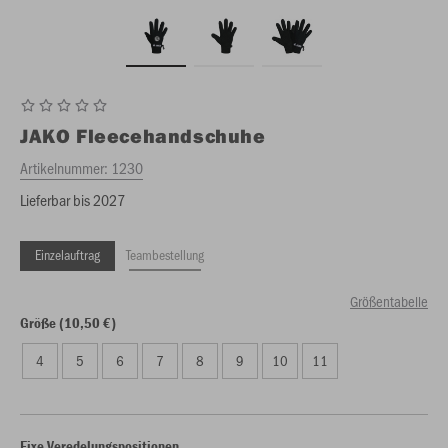
JAKO
Fleecehandschuhe
Artikelnummer:
1230
Lieferbar bis 2027
Einzelauftrag
Teambestellung
Größentabelle
Größe (10,50 €)
4
5
6
7
8
9
10
11
Fixe Veredelungspositionen