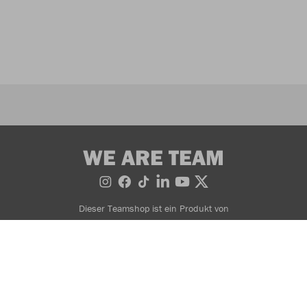
WE ARE TEAM
Dieser Teamshop ist ein Produkt von
AGB
Widerrufsbedingungen
Datenschutzerklärung
Impressum
© 2026 JAKO AG, Alle Rechte vorbehalten