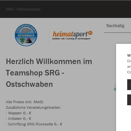
SRG - Ostschwaben
Nachhaltig
W
Herzlich Willkommen im
Du
an
Teamshop SRG -
Co
Ostschwaben
Alle Preise inkl. MwSt.
Zusätzliche Veredelungskosten:
- Wappen 6,- €
- Initialen 6,- €
- Schriftzug SRG Rückseite 6,- €