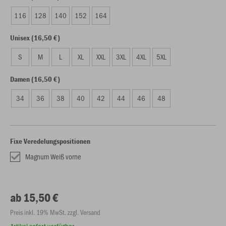
116
128
140
152
164
Unisex (16,50 €)
S
M
L
XL
XXL
3XL
4XL
5XL
Damen (16,50 €)
34
36
38
40
42
44
46
48
Fixe Veredelungspositionen
Magnum Weiß vorne
ab 15,50 €
Preis inkl. 19% MwSt. zzgl. Versand