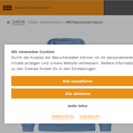
Schalk`s Reise Service
ZURÜCK
Schalk`s Reise Service
JAKO Kapuzenjacke Organic
Wir verwenden Cookies
Durch die Analyse der Besucherdaten können wir dir personalisierte
Inhalte anzeigen und unsere Website verbessern. Weitere Informati
zu den Cookies findest Du in den Einstellungen.
Alle akzeptieren
Alle ablehnen
mehr Infos
Datenschutz
Impressum