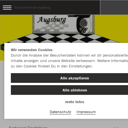
Schachfreunde Augsburg
Wir verwenden Cookies
Durch die Analyse der Besucherdaten können wir dir personalisierte
Inhalte anzeigen und unsere Website verbessern. Weitere Informati
zu den Cookies findest Du in den Einstellungen.
Herzlich Willkommen im Teamshop
Alle akzeptieren
Schachfreunde Augsburg
Alle ablehnen
mehr Infos
Nachhaltig
Farbe
Datenschutz
Impressum