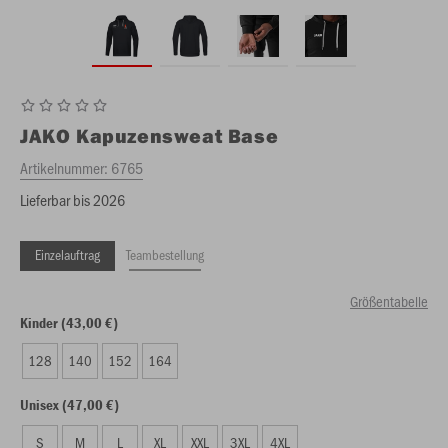
JAKO
Kapuzensweat Base
Artikelnummer:
6765
Lieferbar bis 2026
Einzelauftrag
Teambestellung
Größentabelle
Kinder (43,00 €)
128
140
152
164
Unisex (47,00 €)
S
M
L
XL
XXL
3XL
4XL