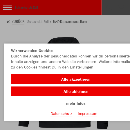
Schachclub Zell
ZURÜCK
Schachclub Zell
JAKO Kapuzensweat Base
Wir verwenden Cookies
Durch die Analyse der Besucherdaten können wir dir personalisierte
Inhalte anzeigen und unsere Website verbessern. Weitere Informati
zu den Cookies findest Du in den Einstellungen.
Alle akzeptieren
Alle ablehnen
mehr Infos
Datenschutz
Impressum