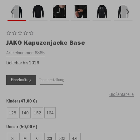
JAKO
Kapuzenjacke Base
Artikelnummer:
6865
Lieferbar bis 2026
Einzelauftrag
Teambestellung
Größentabelle
Kinder (47,00 €)
128
140
152
164
Unisex (50,00 €)
S
M
XL
XXL
3XL
4XL