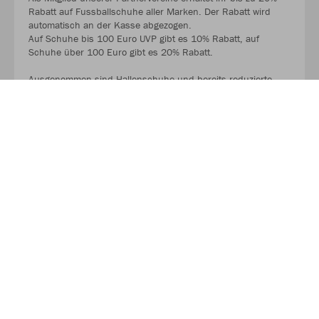
Rabatt auf Fussballschuhe aller Marken. Der Rabatt wird
automatisch an der Kasse abgezogen.
Auf Schuhe bis 100 Euro UVP gibt es 10% Rabatt, auf
Schuhe über 100 Euro gibt es 20% Rabatt.
Ausgenommen sind Hallenschuhe und bereits reduzierte
Schuhe.
MEHR LESEN
Fußscanner und Bewegungsanalysen