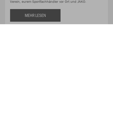
Verein, eurem Sportfachhändler vor Ort und JAKO.
MEHR LESEN
Über JAKO
Aus der Garage zum führenden Teamsport-Ausrüster. Die
Erfolgsgeschichte von JAKO beginnt 1989 und dauert bis
heute an. Seit der Gründung ist es das Ziel von JAKO, der
optimale Partner für alle Teams zu sein. In Deutschland,
weltweit und von der Kreisklasse bis in die Champions