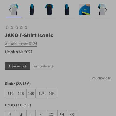
JAKO
T-Shirt Iconic
Artikelnummer:
6124
Lieferbar bis 2027
Einzelauftrag
Teambestellung
Größentabelle
Kinder (22,48 €)
116
128
140
152
164
Unisex (24,98 €)
S
M
L
XL
XXL
3XL
4XL