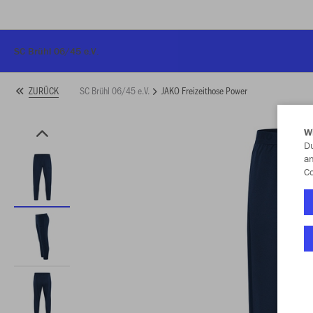
SC Brühl 06/45 e.V.
SC Brühl 06/45 e.V.
JAKO Freizeithose Power
ZURÜCK
W
Du
an
Co