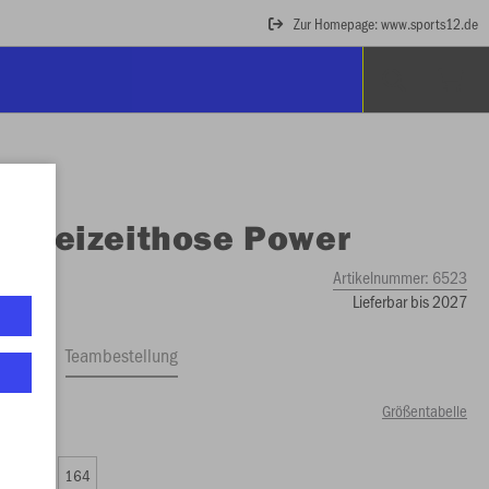
Zur Homepage: www.sports12.de
O
Freizeithose Power
Artikelnummer:
6523
Lieferbar bis 2027
ftrag
Teambestellung
Größentabelle
50 €)
0
152
164