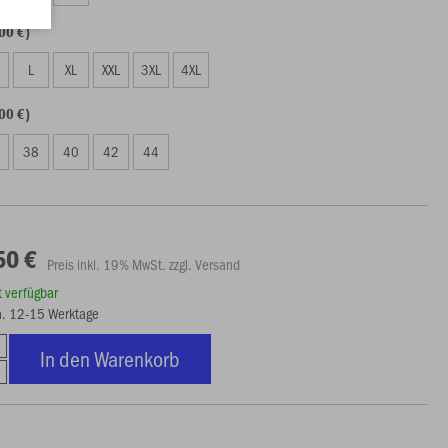
00 €)
L
XL
XXL
3XL
4XL
00 €)
38
40
42
44
50 €
Preis inkl. 19% MwSt. zzgl. Versand
rt verfügbar
ca. 12-15 Werktage
In den Warenkorb