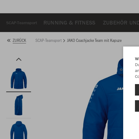
RUNNING & FITNESS
ZUBEHÖR UND
SCAP-Teamsport
SCAP-Teamsport
JAKO Coachjacke Team mit Kapuze
ZURÜCK
W
Du
an
Co