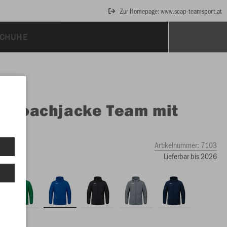
Zur Homepage: www.scap-teamsport.at
CHUHE
O
Coachjacke Team mit
uze
Artikelnummer:
7103
Lieferbar bis 2026