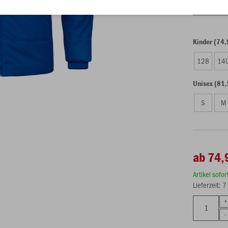
Einzelau
Kinder (74,
128
14
Unisex (81,
S
M
ab 74,
Artikel sofo
Lieferzeit: 