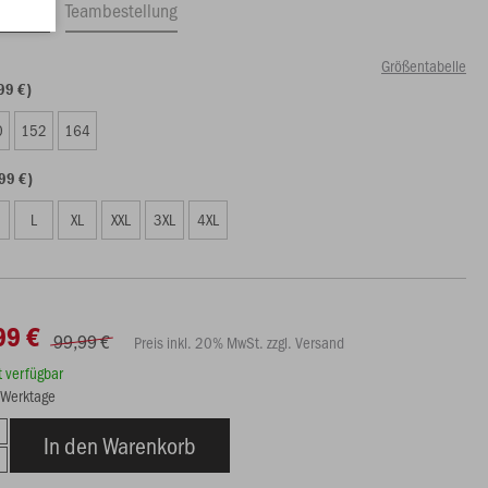
ftrag
Teambestellung
Größentabelle
99 €)
0
152
164
99 €)
L
XL
XXL
3XL
4XL
99 €
99,99 €
Preis inkl. 20% MwSt. zzgl. Versand
rt verfügbar
7 Werktage
In den Warenkorb