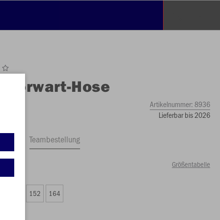
O
Torwart-Hose
Artikelnummer:
8936
Lieferbar bis 2026
ftrag
Teambestellung
Größentabelle
99 €)
8
140
152
164
24 €)