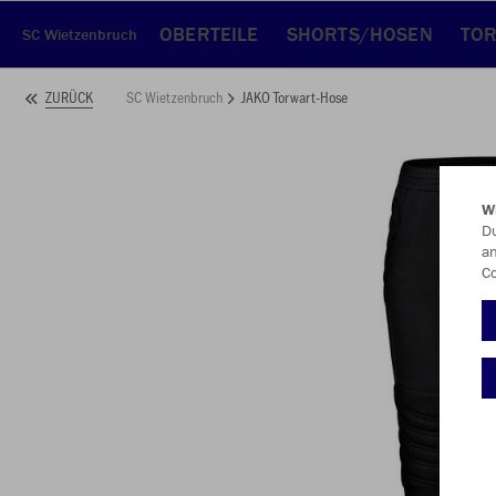
OBERTEILE
SHORTS/HOSEN
TO
SC Wietzenbruch
SC Wietzenbruch
JAKO Torwart-Hose
ZURÜCK
W
Du
an
Co