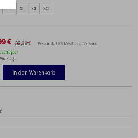
L
XL
XXL
3XL
99 €
39,99 €
Preis inkl. 19% MwSt. zzgl. Versand
rt verfügbar
5 Werktage
In den Warenkorb
ng