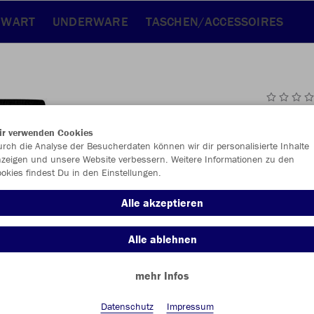
RWART
UNDERWARE
TASCHEN/ACCESSOIRES
JAK
ir verwenden Cookies
rch die Analyse der Besucherdaten können wir dir personalisierte Inhalte
zeigen und unsere Website verbessern. Weitere Informationen zu den
okies findest Du in den Einstellungen.
Einzelau
Alle akzeptieren
Alle ablehnen
Kinder (25,
mehr Infos
116
12
Unisex (29,
Datenschutz
Impressum