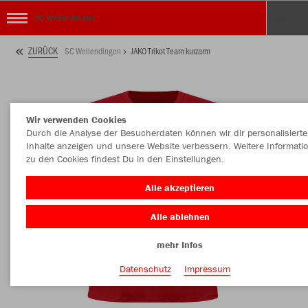
SC Wellendingen
ZURÜCK
SC Wellendingen
JAKO Trikot Team kurzarm
Wir verwenden Cookies
Durch die Analyse der Besucherdaten können wir dir personalisierte
Inhalte anzeigen und unsere Website verbessern. Weitere Informati
zu den Cookies findest Du in den Einstellungen.
Alle akzeptieren
Alle ablehnen
mehr Infos
Datenschutz
Impressum