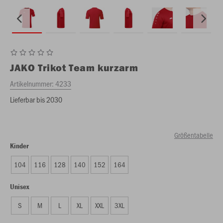
JAKO
Trikot Team kurzarm
Artikelnummer:
4233
Lieferbar bis 2030
Größentabelle
Kinder
104
116
128
140
152
164
Unisex
S
M
L
XL
XXL
3XL