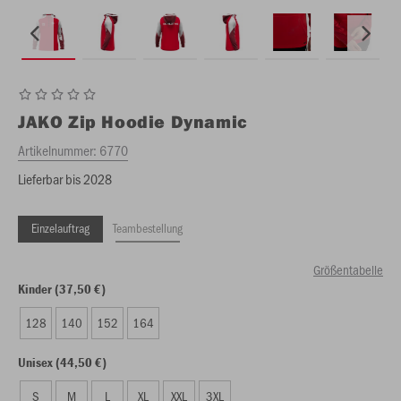
JAKO
Zip Hoodie Dynamic
Artikelnummer:
6770
Lieferbar bis 2028
Einzelauftrag
Teambestellung
Größentabelle
Kinder (37,50 €)
128
140
152
164
Unisex (44,50 €)
S
M
L
XL
XXL
3XL