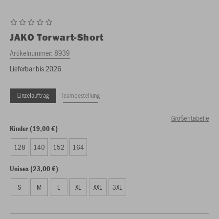
JAKO
Torwart-Short
Artikelnummer:
8939
Lieferbar bis 2026
Einzelauftrag
Teambestellung
Größentabelle
Kinder (19,00 €)
128
140
152
164
Unisex (23,00 €)
S
M
L
XL
XXL
3XL