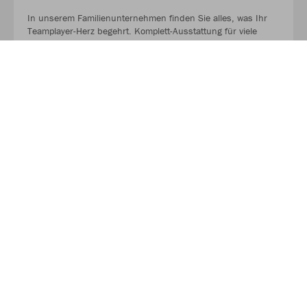
In unserem Familienunternehmen finden Sie alles, was Ihr
Teamplayer-Herz begehrt. Komplett-Ausstattung für viele
Sportarten, Merchandising, Give Aways und Zubehör aus
einer Hand.
Außerdem:
Fachberatung und Personalisierung mit unterschiedlichen
Drucktechniken, Materialien und Stickerei.
MEHR LESEN