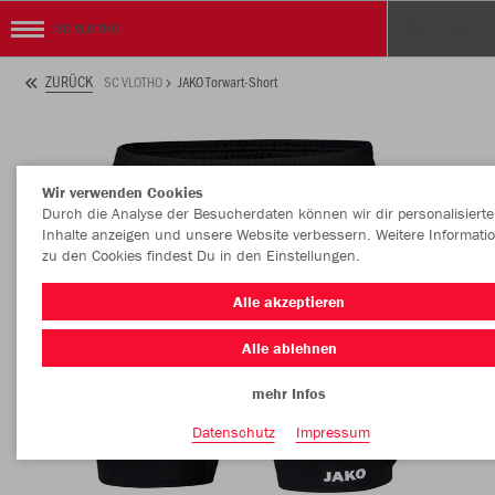
SC VLOTHO
ZURÜCK
SC VLOTHO
JAKO Torwart-Short
Wir verwenden Cookies
Durch die Analyse der Besucherdaten können wir dir personalisierte
Inhalte anzeigen und unsere Website verbessern. Weitere Informati
zu den Cookies findest Du in den Einstellungen.
Alle akzeptieren
Alle ablehnen
mehr Infos
Datenschutz
Impressum