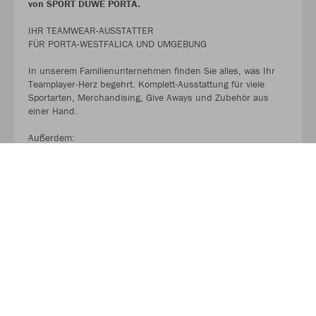
von SPORT DUWE PORTA.
IHR TEAMWEAR-AUSSTATTER
FÜR PORTA-WESTFALICA UND UMGEBUNG
In unserem Familienunternehmen finden Sie alles, was Ihr
Teamplayer-Herz begehrt. Komplett-Ausstattung für viele
Sportarten, Merchandising, Give Aways und Zubehör aus
einer Hand.
Außerdem:
Fachberatung und Personalisierung mit unterschiedlichen
Drucktechniken, Materialien und Stickerei.
MEHR LESEN