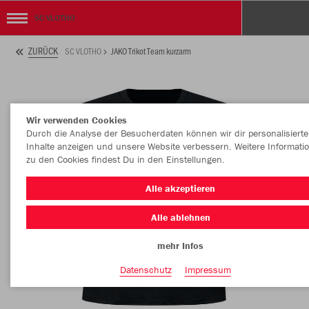
SC VLOTHO
ZURÜCK
SC VLOTHO
JAKO Trikot Team kurzarm
Wir verwenden Cookies
Durch die Analyse der Besucherdaten können wir dir personalisierte
Inhalte anzeigen und unsere Website verbessern. Weitere Informati
zu den Cookies findest Du in den Einstellungen.
Alle akzeptieren
Alle ablehnen
mehr Infos
Datenschutz
Impressum