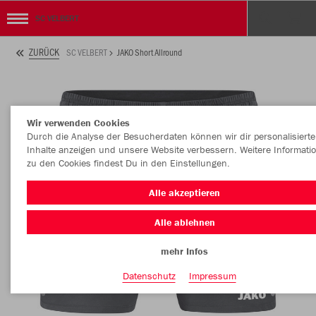
SC VELBERT
ZURÜCK
SC VELBERT
JAKO Short Allround
Wir verwenden Cookies
Durch die Analyse der Besucherdaten können wir dir personalisierte
Inhalte anzeigen und unsere Website verbessern. Weitere Informati
zu den Cookies findest Du in den Einstellungen.
Alle akzeptieren
Alle ablehnen
mehr Infos
Datenschutz
Impressum